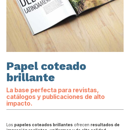
Papel coteado
brillante
La base perfecta para revistas,
catálogos y publicaciones de alto
impacto.
Los
papeles coteados brillantes
ofrecen
resultados de