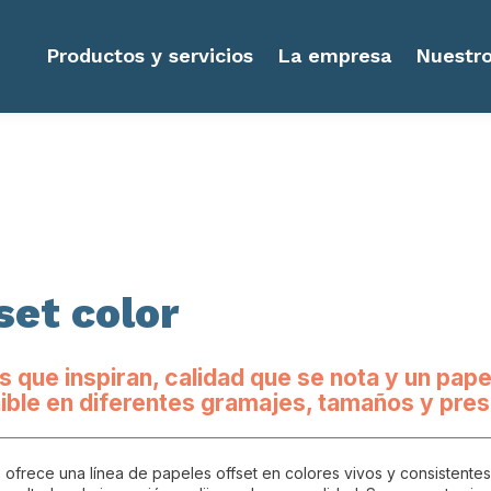
Productos y servicios
La empresa
Nuestro
set color
s que inspiran, calidad que se nota y un pap
ible en diferentes gramajes, tamaños y pre
 ofrece una línea de papeles offset en colores vivos y consistent