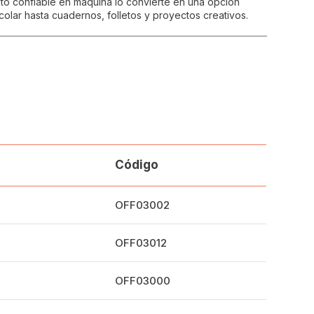
nto confiable en máquina lo convierte en una opción
colar hasta cuadernos, folletos y proyectos creativos.
Código
OFF03002
OFF03012
OFF03000