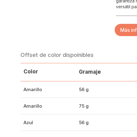
garantiza 
versátil p
Más in
Offset de color dispoinibles
Color
Gramaje
Amarillo
56 g
Amarillo
75 g
Azul
56 g